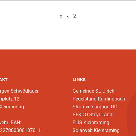
«
‹
2
AKT
LINKS
ürgen Schwödiauer
Gemeinde St. Ulrich
nplatz 12
Pegelstand Ramingbach
Kleinraming
Stromversorgung OÖ
BFKDO Steyr-Land
wehr IBAN:
ELIS Kleinraming
227800000107011
Solarweb Kleinraming