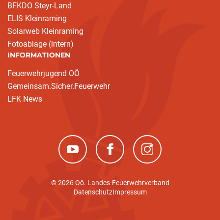
BFKDO Steyr-Land
ELIS Kleinraming
Solarweb Kleinraming
Fotoablage (intern)
INFORMATIONEN
Feuerwehrjugend OÖ
Gemeinsam.Sicher.Feuerwehr
LFK News
(neues Fenster)
(neues Fenster)
(neues Fenster)
© 2026 Oö. Landes-Feuerwehrverband
Datenschutz
Impressum