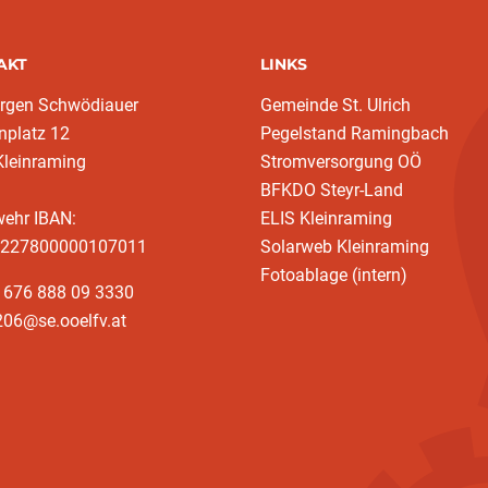
AKT
LINKS
ürgen Schwödiauer
Gemeinde St. Ulrich
nplatz 12
Pegelstand Ramingbach
Kleinraming
Stromversorgung OÖ
BFKDO Steyr-Land
wehr IBAN:
ELIS Kleinraming
227800000107011
Solarweb Kleinraming
Fotoablage (intern)
3 676 888 09 3330
206@se.ooelfv.at