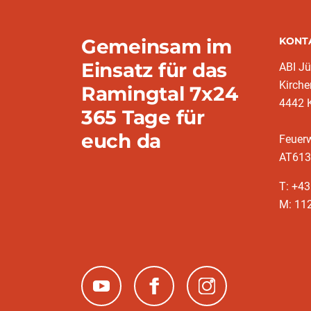
Gemeinsam im
KONT
Einsatz für das
ABI J
Kirche
Ramingtal 7x24
4442 
365 Tage für
euch da
Feuer
AT613
T: +4
M: 11
(neues Fenster)
(neues Fenster)
(neues Fenster)