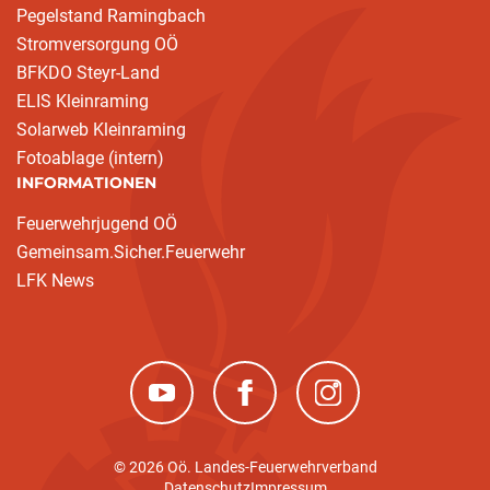
Pegelstand Ramingbach
Stromversorgung OÖ
BFKDO Steyr-Land
ELIS Kleinraming
Solarweb Kleinraming
Fotoablage (intern)
INFORMATIONEN
Feuerwehrjugend OÖ
Gemeinsam.Sicher.Feuerwehr
LFK News
(neues Fenster)
(neues Fenster)
(neues Fenster)
© 2026 Oö. Landes-Feuerwehrverband
Datenschutz
Impressum