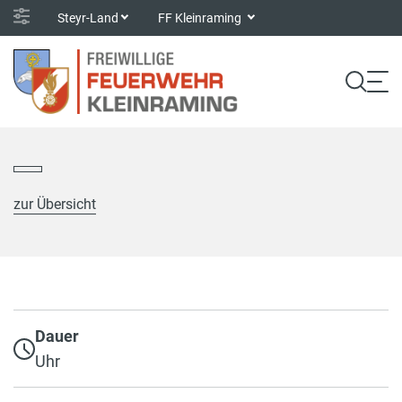
Steyr-Land
FF Kleinraming
zur Übersicht
Dauer
Uhr