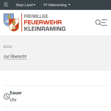
Steyr-Land
FF Kleinraming
zur Übersicht
Dauer
Uhr