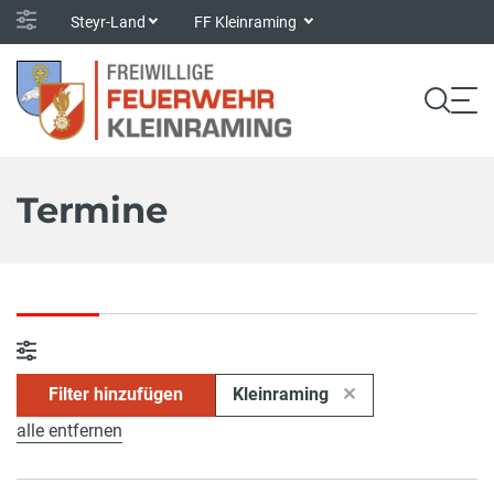
Steyr-Land
FF Kleinraming
Termine
Filter hinzufügen
Kleinraming
alle entfernen