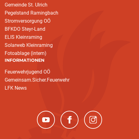
Gemeinde St. Ulrich
Pegelstand Ramingbach
Stromversorgung OÖ
BFKDO Steyr-Land
ELIS Kleinraming
Solarweb Kleinraming
Fotoablage (intern)
INFORMATIONEN
Feuerwehrjugend OÖ
Gemeinsam.Sicher.Feuerwehr
LFK News
(neues Fenster)
(neues Fenster)
(neues Fenster)