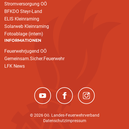
Stromversorgung OÖ
BFKDO Steyr-Land
ELIS Kleinraming
Solarweb Kleinraming
Fotoablage (intern)
INFORMATIONEN
Feuerwehrjugend OÖ
Gemeinsam.Sicher.Feuerwehr
LFK News
(neues Fenster)
(neues Fenster)
(neues Fenster)
© 2026 Oö. Landes-Feuerwehrverband
Datenschutz
Impressum