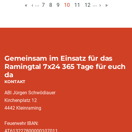
...
...
«
‹
7
8
9
10
11
12
›
»
(aktuell)
Gemeinsam im Einsatz für das
Ramingtal 7x24 365 Tage für euch
da
KONTAKT
ABI Jürgen Schwödiauer
Kirchenplatz 12
4442 Kleinraming
Feuerwehr IBAN:
AT613227800000107011