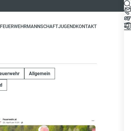
FEUERWEHR
MANNSCHAFT
JUGEND
KONTAKT
euerwehr
Allgemein
d