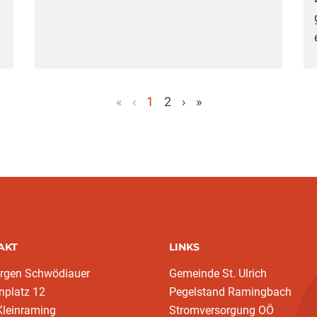
h
«
‹
1
2
›
»
(aktuell)
AKT
LINKS
ürgen Schwödiauer
Gemeinde St. Ulrich
nplatz 12
Pegelstand Ramingbach
Kleinraming
Stromversorgung OÖ